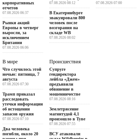
корпоративных
07.08.2026 08:12
07.08.2026 07:00
отчетов
07.08.2026 06:37
В Екатеринбурге
эвакуировали 800
Рынки акций
человек после
Европы в четверг
возгорания на
выросли, за
складе WB
исключением
07.08.2026 08:02
Британии
07.08.2026 06:06
В мире
Происшествия
Что случилось этой
Супруге
ночью: пятница, 7
гендиректора
августа
лейбла «Джем»
07.08.2026 07:30
предъявили
обвинение в
Трамп приказал
мошенничестве
расследовать
07.08.2026 08:16
утечки информации
об истощении
Землетрясение
запасов оружия
магнитудой 4,1
07.08.2026 07:10
произошло в Туве
07.08.2026 07:55
Два человека
погибли, около 20
ВСУ атаковали
ранены при
склад Wildberries в