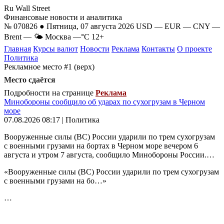
Ru Wall Street
Финансовые новости и аналитика
№ 070826 ● Пятница, 07 августа 2026
USD
—
EUR
—
CNY
—
Brent
—
🌤 Москва
—°C
12+
Главная
Курсы валют
Новости
Реклама
Контакты
О проекте
Политика
Рекламное место #1 (верх)
Место сдаётся
Подробности на странице
Реклама
Минобороны сообщило об ударах по сухогрузам в Черном
море
07.08.2026 08:17 | Политика
Вооруженные силы (ВС) России ударили по трем сухогрузам
с военными грузами на бортах в Черном море вечером 6
августа и утром 7 августа, сообщило Минобороны России.…
«Вооруженные силы (ВС) России ударили по трем сухогрузам
с военными грузами на бо…»
…