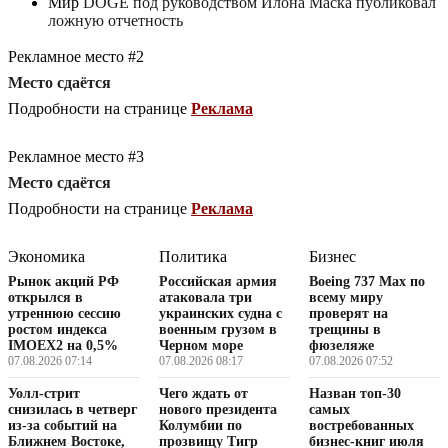
Мир
DOGE под руководством Илона Маска публиковал
ложную отчетность
Рекламное место #2
Место сдаётся
Подробности на странице
Реклама
Рекламное место #3
Место сдаётся
Подробности на странице
Реклама
Экономика
Политика
Бизнес
Рынок акций РФ
Российская армия
Boeing 737 Max по
открылся в
атаковала три
всему миру
утреннюю сессию
украинских судна с
проверят на
ростом индекса
военным грузом в
трещины в
IMOEX2 на 0,5%
Черном море
фюзеляже
07.08.2026 07:14
07.08.2026 08:17
07.08.2026 07:52
Уолл-стрит
Чего ждать от
Назван топ-30
снизилась в четверг
нового президента
самых
из-за событий на
Колумбии по
востребованных
Ближнем Востоке,
прозвищу Тигр
бизнес-книг июля