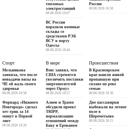
тепловых
России
электростанций
08.08.2026 16:58
08.08.2026 19:07
ВС России
поразили военные
склады со
средствами РЭБ
ВСУ в порту
Одессы
08.08.2026 18:44
Спорт
В мире
Происшествия
Мельникова
Вэнс заявил, что
В Красноярском
заявила, что после
США стремятся
крае нашли живой
невыдачи визы на
увеличить поставки
пропавшую при
ЧЕ ей жаль своего
энергоносителей
сплаве по реке
здоровья
через Ормуз
семью
08.08.2026 18:58
08.08.2026 18:57
08.08.2026 18:38
Форвард «Нижнего
Алиев и Трамп
Две пассажирки
Новгорода» сделал
обсудили проект
выбежали на летное
хет-трик за 14
TRIPP,
поле в
минут в Первой
нормализацию
Шереметьево
лиге
отношений между
08.08.2026 18:21
08.08.2026 18:26
Баку и Ереваном