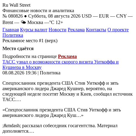
Ru Wall Street
Финансовые новости и аналитика
№ 080826 ● Суббота, 08 августа 2026
USD
—
EUR
—
CNY
—
Brent
—
🌤 Москва
—°C
12+
Главная
Курсы валют
Новости
Реклама
Контакты
О проекте
Политика
Рекламное место #1 (верх)
Место сдаётся
Подробности на странице
Реклама
ТАСС узнал о возможности скорого визита Уиткоффа и
Кушнера в Москву
08.08.2026 19:36 | Политика
Спецпосланник президента США Стив Уиткофф и зять
американского лидера Джаред Кушнер, вероятно, на
следующей неделе посетят Москву и Киев, сообщил источник
ТАСС.…
«Спецпосланник президента США Стив Уиткофф и зять
американского лидера Джаред Куш…»
;&mdash; рассказал собеседник госагентства. Материал
дополняется.…