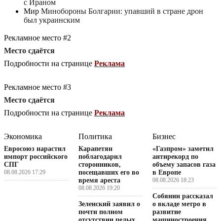
с Ираном
Мир
Минобороны Болгарии: упавший в стране дрон
был украинским
Рекламное место #2
Место сдаётся
Подробности на странице
Реклама
Рекламное место #3
Место сдаётся
Подробности на странице
Реклама
Экономика
Политика
Бизнес
Евросоюз нарастил
Карапетян
«Газпром» заметил
импорт российского
поблагодарил
антирекорд по
СПГ
сторонников,
объему запасов газа
08.08.2026 17:29
посещавших его во
в Европе
время ареста
08.08.2026 18:23
08.08.2026 19:20
Собянин рассказал
Зеленский заявил о
о вкладе метро в
почти полном
развитие
отсутствии целых
машиностроения