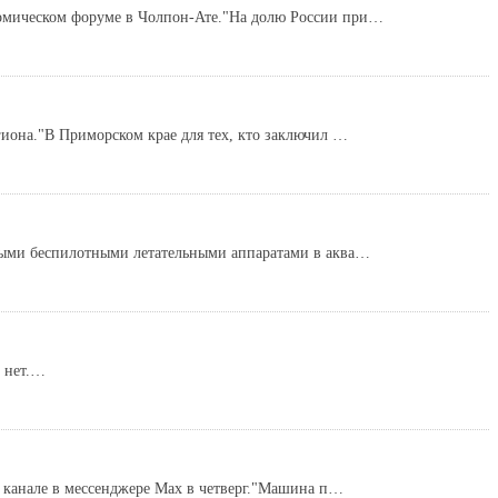
номическом форуме в Чолпон-Ате."На долю России при…
гиона."В Приморском крае для тех, кто заключил …
рными беспилотными летательными аппаратами в аква…
х нет.…
м канале в мессенджере Мах в четверг."Машина п…