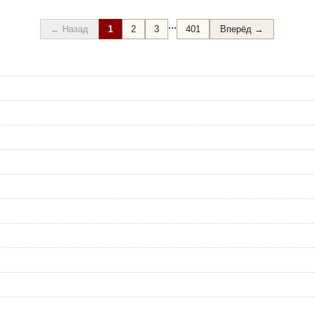
...
← Назад
1
2
3
401
Вперёд →