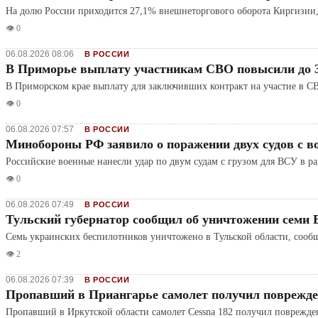
На долю России приходится 27,1% внешнеторгового оборота Киргизии
👁️ 0
06.08.2026 08:06
В РОССИИ
В Приморье выплату участникам СВО повысили до 3
В Приморском крае выплату для заключивших контракт на участие в СВ
👁️ 0
06.08.2026 07:57
В РОССИИ
Минобороны РФ заявило о поражении двух судов с в
Российские военные нанесли удар по двум судам с грузом для ВСУ в 
👁️ 0
06.08.2026 07:49
В РОССИИ
Тульский губернатор сообщил об уничтожении семи
Семь украинских беспилотников уничтожено в Тульской области, сооб
👁️ 2
06.08.2026 07:39
В РОССИИ
Пропавший в Приангарье самолет получил поврежден
Пропавший в Иркутской области самолет Cessna 182 получил поврежден