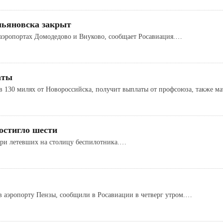
льяновска закрыт
 аэропортах Домодедово и Внуково, сообщает Росавиация.…
аты
в 130 милях от Новороссийска, получит выплаты от профсоюза, также 
достигло шести
три летевших на столицу беспилотника.…
в аэропорту Пензы, сообщили в Росавиации в четверг утром.…