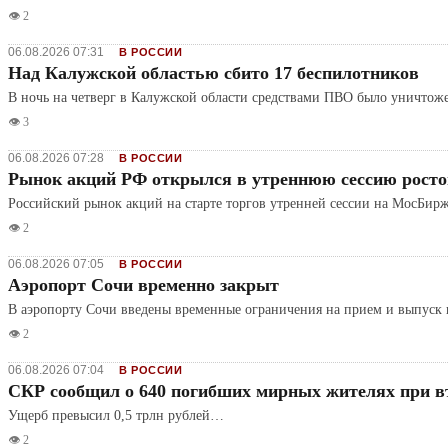
👁️ 2
06.08.2026 07:31
В РОССИИ
Над Калужской областью сбито 17 беспилотников
В ночь на четверг в Калужской области средствами ПВО было уничто
👁️ 3
06.08.2026 07:28
В РОССИИ
Рынок акций РФ открылся в утреннюю сессию рост
Российский рынок акций на старте торгов утренней сессии на МосБир
👁️ 2
06.08.2026 07:05
В РОССИИ
Аэропорт Сочи временно закрыт
В аэропорту Сочи введены временные ограничения на прием и выпуск 
👁️ 2
06.08.2026 07:04
В РОССИИ
СКР сообщил о 640 погибших мирных жителях при 
Ущерб превысил 0,5 трлн рублей…
👁️ 2