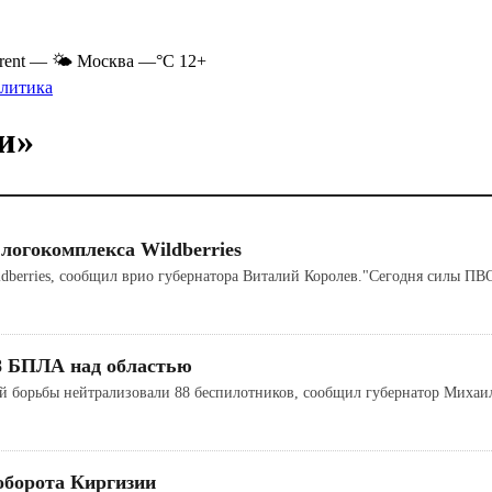
rent
—
🌤 Москва
—°C
12+
литика
и»
логокомплекса Wildberries
ldberries, сообщил врио губернатора Виталий Королев."Сегодня силы 
88 БПЛА над областью
ой борьбы нейтрализовали 88 беспилотников, сообщил губернатор Миха
оборота Киргизии