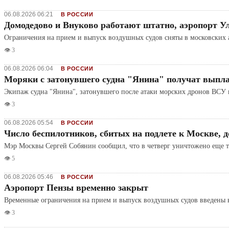
06.08.2026 06:21
В РОССИИ
Домодедово и Внуково работают штатно, аэропорт У
Ограничения на прием и выпуск воздушных судов сняты в московских
👁️ 3
06.08.2026 06:04
В РОССИИ
Моряки с затонувшего судна "Янина" получат выпл
Экипаж судна "Янина", затонувшего после атаки морских дронов ВСУ 
👁️ 3
06.08.2026 05:54
В РОССИИ
Число беспилотников, сбитых на подлете к Москве, 
Мэр Москвы Сергей Собянин сообщил, что в четверг уничтожено еще 
👁️ 5
06.08.2026 05:46
В РОССИИ
Аэропорт Пензы временно закрыт
Временные ограничения на прием и выпуск воздушных судов введены 
👁️ 3