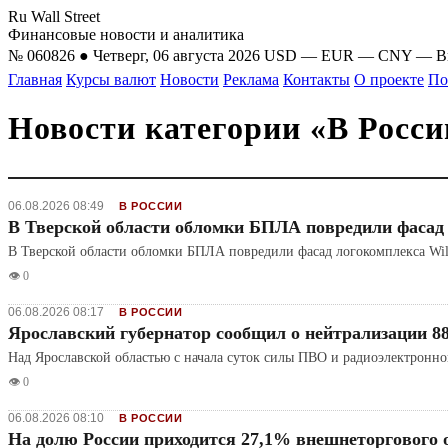
Ru Wall Street
Финансовые новости и аналитика
№ 060826 ● Четверг, 06 августа 2026
USD
—
EUR
—
CNY
—
B
Главная
Курсы валют
Новости
Реклама
Контакты
О проекте
По
Новости категории «В Росси
06.08.2026 08:49
В РОССИИ
В Тверской области обломки БПЛА повредили фасад 
В Тверской области обломки БПЛА повредили фасад логокомплекса Wi
👁️ 0
06.08.2026 08:17
В РОССИИ
Ярославский губернатор сообщил о нейтрализации 
Над Ярославской областью с начала суток силы ПВО и радиоэлектронн
👁️ 0
06.08.2026 08:10
В РОССИИ
На долю России приходится 27,1% внешнеторгового 