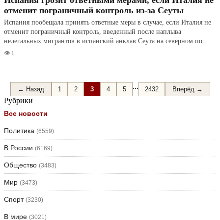
отменит пограничный контроль из-за Сеуты
Испания пообещала принять ответные меры в случае, если Италия не
отменит пограничный контроль, введенный после наплыва
нелегальных мигрантов в испанский анклав Сеута на северном по…
👁️ 1
...
← Назад
1
2
3
4
5
2432
Вперёд →
Рубрики
Все новости
Политика
(6559)
В России
(6169)
Общество
(3483)
Мир
(3473)
Спорт
(3230)
В мире
(3021)