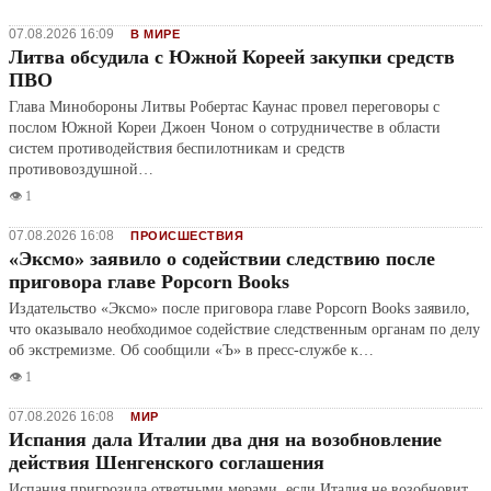
07.08.2026 16:09
В МИРЕ
Литва обсудила с Южной Кореей закупки средств
ПВО
Глава Минобороны Литвы Робертас Каунас провел переговоры с
послом Южной Кореи Джоен Чоном о сотрудничестве в области
систем противодействия беспилотникам и средств
противовоздушной…
👁️ 1
07.08.2026 16:08
ПРОИСШЕСТВИЯ
«Эксмо» заявило о содействии следствию после
приговора главе Popcorn Books
Издательство «Эксмо» после приговора главе Popcorn Books заявило,
что оказывало необходимое содействие следственным органам по делу
об экстремизме. Об сообщили «Ъ» в пресс-службе к…
👁️ 1
07.08.2026 16:08
МИР
Испания дала Италии два дня на возобновление
действия Шенгенского соглашения
Испания пригрозила ответными мерами, если Италия не возобновит