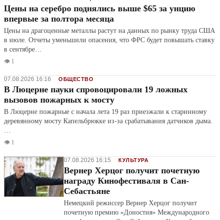
Цены на серебро поднялись выше $65 за унцию
впервые за полтора месяца
Цены на драгоценные металлы растут на данных по рынку труда США
в июле. Отчеты уменьшили опасения, что ФРС будет повышать ставку
в сентябре…
👁️ 1
07.08.2026 16:16
ОБЩЕСТВО
В Люцерне пауки спровоцировали 19 ложных
вызовов пожарных к мосту
В Люцерне пожарные с начала лета 19 раз приезжали к старинному
деревянному мосту Капельбрюкке из-за срабатывания датчиков дыма.
…
👁️ 1
07.08.2026 16:15
КУЛЬТУРА
Вернер Херцог получит почетную
награду Кинофестиваля в Сан-
Себастьяне
Немецкий режиссер Вернер Херцог получит
почетную премию «Доностия» Международного