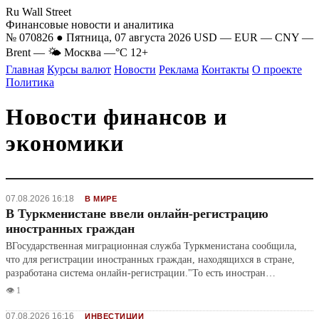
Ru Wall Street
Финансовые новости и аналитика
№ 070826 ● Пятница, 07 августа 2026
USD
—
EUR
—
CNY
—
Brent
—
🌤 Москва
—°C
12+
Главная
Курсы валют
Новости
Реклама
Контакты
О проекте
Политика
Новости финансов и
экономики
07.08.2026 16:18
В МИРЕ
В Туркменистане ввели онлайн-регистрацию
иностранных граждан
ВГосударственная миграционная служба Туркменистана сообщила,
что для регистрации иностранных граждан, находящихся в стране,
разработана система онлайн-регистрации."То есть иностран…
👁️ 1
07.08.2026 16:16
ИНВЕСТИЦИИ