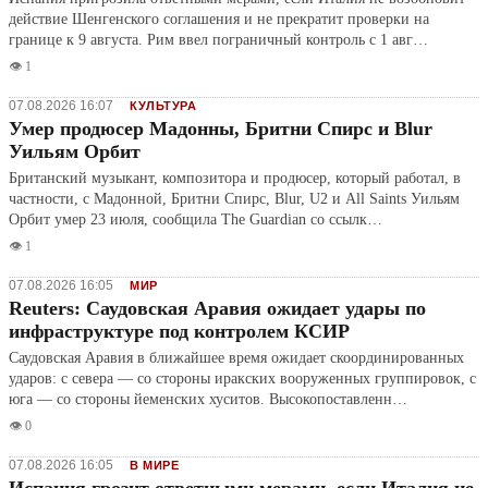
действие Шенгенского соглашения и не прекратит проверки на
границе к 9 августа. Рим ввел пограничный контроль с 1 авг…
👁️ 1
07.08.2026 16:07
КУЛЬТУРА
Умер продюсер Мадонны, Бритни Спирс и Blur
Уильям Орбит
Британский музыкант, композитора и продюсер, который работал, в
частности, с Мадонной, Бритни Спирс, Blur, U2 и All Saints Уильям
Орбит умер 23 июля, сообщила The Guardian со ссылк…
👁️ 1
07.08.2026 16:05
МИР
Reuters: Саудовская Аравия ожидает удары по
инфраструктуре под контролем КСИР
Саудовская Аравия в ближайшее время ожидает скоординированных
ударов: с севера — со стороны иракских вооруженных группировок, с
юга — со стороны йеменских хуситов. Высокопоставленн…
👁️ 0
07.08.2026 16:05
В МИРЕ
Испания грозит ответными мерами, если Италия не