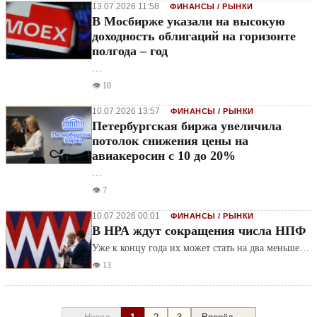
13.07.2026 11:58
ФИНАНСЫ / РЫНКИ
В Мосбирже указали на высокую
доходность облигаций на горизонте
полгода – год
…
👁️ 10
10.07.2026 13:57
ФИНАНСЫ / РЫНКИ
Петербургская биржа увеличила
потолок снижения цены на
авиакеросин с 10 до 20%
…
👁️ 7
10.07.2026 00:01
ФИНАНСЫ / РЫНКИ
В НРА ждут сокращения числа НПФ
Уже к концу года их может стать на два меньше…
👁️ 13