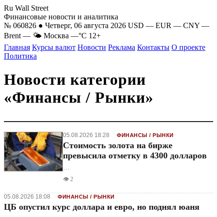
Ru Wall Street
Финансовые новости и аналитика
№ 060826 ● Четверг, 06 августа 2026
USD
—
EUR
—
CNY
—
Brent
—
🌤 Москва
—°C
12+
Главная
Курсы валют
Новости
Реклама
Контакты
О проекте
Политика
Новости категории
«Финансы / Рынки»
05.08.2026 18:28
ФИНАНСЫ / РЫНКИ
Стоимость золота на бирже
превысила отметку в 4300 долларов
…
👁️ 2
05.08.2026 18:08
ФИНАНСЫ / РЫНКИ
ЦБ опустил курс доллара и евро, но поднял юаня