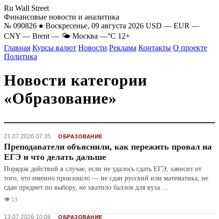
Ru Wall Street
Финансовые новости и аналитика
№ 090826 ● Воскресенье, 09 августа 2026
USD
—
EUR
—
CNY
—
Brent
—
🌤 Москва
—°C
12+
Главная
Курсы валют
Новости
Реклама
Контакты
О проекте
Политика
Новости категории
«Образование»
21.07.2026 07:35
ОБРАЗОВАНИЕ
Преподаватели объяснили, как пережить провал на
ЕГЭ и что делать дальше
Порядок действий в случае, если не удалось сдать ЕГЭ, зависит от
того, что именно произошло — не сдан русский или математика, не
сдан предмет по выбору, не хватило баллов для вуза …
👁️ 13
13.07.2026 10:08
ОБРАЗОВАНИЕ